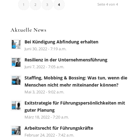
Seite 4 von 4
1
2
3
4
Aktuelle News
Bei Kündigung Abfindung erhalten
Juni 30, 2022 - 7:19 a.m.
Resilienz in der Unternehmensführung
Juni 7, 2022 - 7:05 a.m.
Staffing, Mobbing & Bossing: Was tun, wenn die
Menschen nicht mehr miteinander können?
Mai 3, 2022 - 9:02 a.m.
Exitstrategie für Führungspersönlichkeiten mit
guter Planung
März 18, 2022 - 7:20 a.m.
Arbeitsrecht für Führungskräfte
Februar 24, 2022 - 7:42 a.m.